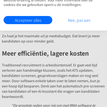
website-ervaring te bieden. Voor meer informatie over de
Met recruitment marketing software heb je dat inzicht wél. Altijd.
cookies die we gebruiken opent u de instellingen.
Hoog over en op detailniveau. Alle data staat klaar op één plek
en dat geeft je de mogelijkheid om razendsnel bij te sturen.
Werkt een advertentie niet? Dan pas je die direct aan. Presteert
Accepteer alles
Nee, pas aan
een kanaal juist opvallend goed? Dan schaal je dat eenvoudig
op.
Zo haal je het maximale uit je mediabudget. Dat levert je meer
kandidaten op voor minder geld.
Meer efficiëntie, lagere kosten
Traditioneel recruitment is arbeidsintensief. Er gaat veel tijd
verloren aan handmatige klussen, zoals het ATS updaten,
kandidaten screenen, gespreksverslagen maken en nog veel
meer. Door software enkele taken over te laten nemen, kun je
een hoop tijd besparen. Denk aan het automatisch pre-screenen
van kandidaten of een AI Assistant die vragen van kandidaten
beantwoordt.
“De grootste reden voor mij om met RMA software te