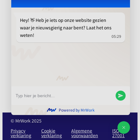
Platform
Aanbevolen
info@mrwork.nl
010 737 15 21
© MrWork 2025
Privacy
Cookie
Algemene
ISO
verklaring
verklaring
voorwaarden
27001