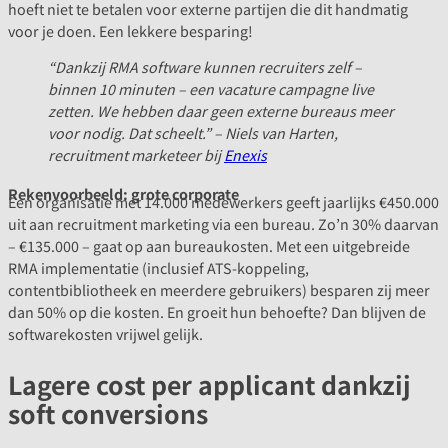
hoeft niet te betalen voor externe partijen die dit handmatig
voor je doen. Een lekkere besparing!
“Dankzij RMA software kunnen recruiters zelf –
binnen 10 minuten – een vacature campagne live
zetten. We hebben daar geen externe bureaus meer
voor nodig. Dat scheelt.” – Niels van Harten,
recruitment marketeer bij
Enexis
Rekenvoorbeeld: grote corporate
Een organisatie met 14.000 medewerkers geeft jaarlijks €450.000
uit aan recruitment marketing via een bureau. Zo’n 30% daarvan
– €135.000 – gaat op aan bureaukosten. Met een uitgebreide
RMA implementatie (inclusief ATS-koppeling,
contentbibliotheek en meerdere gebruikers) besparen zij meer
dan 50% op die kosten. En groeit hun behoefte? Dan blijven de
softwarekosten vrijwel gelijk.
Lagere cost per applicant dankzij
soft conversions