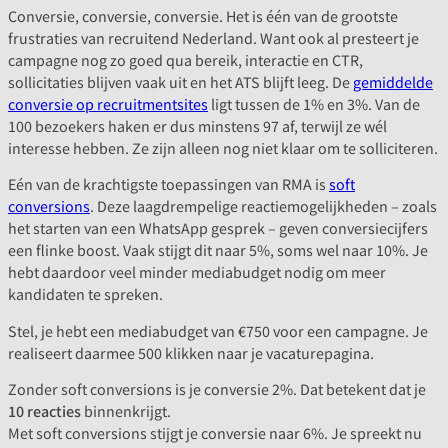
Conversie, conversie, conversie. Het is één van de grootste
frustraties van recruitend Nederland. Want ook al presteert je
campagne nog zo goed qua bereik, interactie en CTR,
sollicitaties blijven vaak uit en het ATS blijft leeg. De
gemiddelde
conversie op recruitmentsites
ligt tussen de 1% en 3%. Van de
100 bezoekers haken er dus minstens 97 af, terwijl ze wél
interesse hebben. Ze zijn alleen nog niet klaar om te solliciteren.
Eén van de krachtigste toepassingen van RMA is
soft
conversions
. Deze laagdrempelige reactiemogelijkheden – zoals
het starten van een WhatsApp gesprek – geven conversiecijfers
een flinke boost. Vaak stijgt dit naar 5%, soms wel naar 10%. Je
hebt daardoor veel minder mediabudget nodig om meer
kandidaten te spreken.
Stel, je hebt een mediabudget van €750 voor een campagne. Je
realiseert daarmee 500 klikken naar je vacaturepagina.
Zonder soft conversions is je conversie 2%. Dat betekent dat je
10 reacties
binnenkrijgt.
Met soft conversions stijgt je conversie naar 6%. Je spreekt nu