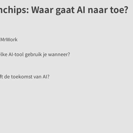
hips: Waar gaat AI naar toe?
t MrWork
lke AI-tool gebruik je wanneer?
ft de toekomst van AI?