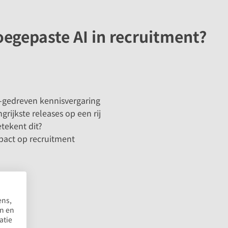
oegepaste AI in recruitment?
-gedreven kennisvergaring
rijkste releases op een rij
etekent dit?
pact op recruitment
ens,
en en
atie