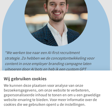
“We werken toe naar een AI-first recruitment
strategie. Zo hebben we de conceptontwikkeling voor
content in onze employer branding campagne laten
uitvoeren door AI bots en heb ik een custom GPT
gemaakt waarmee we automatisch vacature lay-outs
Wij gebruiken cookies
kunnen maken met heel specifieke informatie.”
–
We kunnen deze plaatsen voor analyse van onze
Friso Visser, Lead Recruitment Marketeer Benelux bij
bezoekersgegevens, om onze website te verbeteren,
Wortell
gepersonaliseerde inhoud te tonen en om u een geweldige
website-ervaring te bieden. Voor meer informatie over de
cookies die we gebruiken opent u de instellingen.