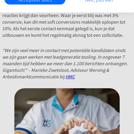
kunnen ze het gemakkelijk tussen de bedrijven door doen. Je
zult zien dat je met dit soort leadgeneratie methoden veel meer
reacties krijgt dan voorheen. Waar je eerst blij was met 3%
conversie, kan dit met soft conversions makkelijk oplopen tot
10%. Als het eerste contact eenmaal gelegd is, kun je dat
uitbouwen en komt het regelmatig alsnog tot een sollicitatie.
“We zijn veel meer in contact met potentiële kandidaten sinds
we zijn gaan werken met leadgeneratie tooling. In ongeveer 7
maanden tijd hebben we meer dan 1.100 berichten ontvangen.
Gigantisch!” – Marieke Zwetsloot, Adviseur Werving &
Arbeidsmarktcommunicatie bij
HMC