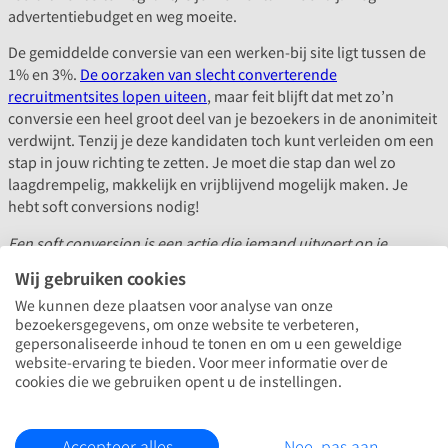
advertentiebudget en weg moeite.
De gemiddelde conversie van een werken-bij site ligt tussen de
1% en 3%.
De oorzaken van slecht converterende
recruitmentsites lopen uiteen
, maar feit blijft dat met zo’n
conversie een heel groot deel van je bezoekers in de anonimiteit
verdwijnt. Tenzij je deze kandidaten toch kunt verleiden om een
stap in jouw richting te zetten. Je moet die stap dan wel zo
laagdrempelig, makkelijk en vrijblijvend mogelijk maken. Je
hebt soft conversions nodig!
Een soft conversion is een actie die iemand uitvoert op je
werken-bij site met als doel om (op lange termijn) in contact te
Wij gebruiken cookies
komen. Hiervoor is het dus niet nodig om een sollicitatie in te
We kunnen deze plaatsen voor analyse van onze
dienen. Denk bij soft conversions aan het starten van een
bezoekersgegevens, om onze website te verbeteren,
WhatsApp gesprek, het aanmaken van een job alert, een vraag
gepersonaliseerde inhoud te tonen en om u een geweldige
stellen aan een toekomstige collega of aanmelden voor een
website-ervaring te bieden. Voor meer informatie over de
event.
cookies die we gebruiken opent u de instellingen.
Door het aanbieden van soft conversions voelt het in actie
komen voor een kandidaat ineens niet meer zo spannend en
Accepteer alles
Nee, pas aan