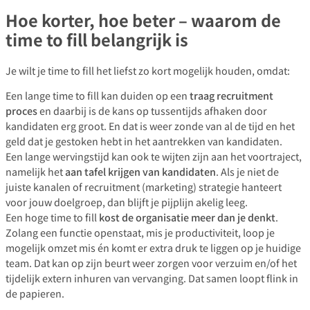
Hoe korter, hoe beter – waarom de
time to fill belangrijk is
Je wilt je time to fill het liefst zo kort mogelijk houden, omdat:
Een lange time to fill kan duiden op een
traag recruitment
proces
en daarbij is de kans op tussentijds afhaken door
kandidaten erg groot. En dat is weer zonde van al de tijd en het
geld dat je gestoken hebt in het aantrekken van kandidaten.
Een lange wervingstijd kan ook te wijten zijn aan het voortraject,
namelijk het
aan tafel krijgen van kandidaten
. Als je niet de
juiste kanalen of recruitment (marketing) strategie hanteert
voor jouw doelgroep, dan blijft je pijplijn akelig leeg.
Een hoge time to fill
kost de organisatie meer dan je denkt
.
Zolang een functie openstaat, mis je productiviteit, loop je
mogelijk omzet mis én komt er extra druk te liggen op je huidige
team. Dat kan op zijn beurt weer zorgen voor verzuim en/of het
tijdelijk extern inhuren van vervanging. Dat samen loopt flink in
de papieren.