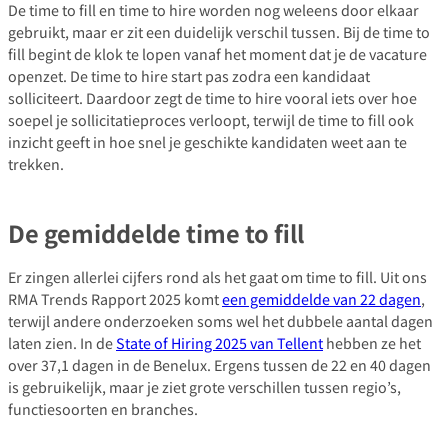
De time to fill en time to hire worden nog weleens door elkaar
gebruikt, maar er zit een duidelijk verschil tussen. Bij de time to
fill begint de klok te lopen vanaf het moment dat je de vacature
openzet. De time to hire start pas zodra een kandidaat
solliciteert. Daardoor zegt de time to hire vooral iets over hoe
soepel je sollicitatieproces verloopt, terwijl de time to fill ook
inzicht geeft in hoe snel je geschikte kandidaten weet aan te
trekken.
De gemiddelde time to fill
Er zingen allerlei cijfers rond als het gaat om time to fill. Uit ons
RMA Trends Rapport 2025 komt
een gemiddelde van 22 dagen
,
terwijl andere onderzoeken soms wel het dubbele aantal dagen
laten zien. In de
State of Hiring 2025 van Tellent
hebben ze het
over 37,1 dagen in de Benelux. Ergens tussen de 22 en 40 dagen
is gebruikelijk, maar je ziet grote verschillen tussen regio’s,
functiesoorten en branches.