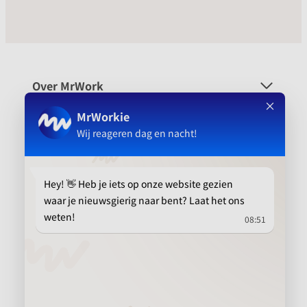
Over MrWork
Voor wie
Platform
Aanbevolen
info@mrwork.nl