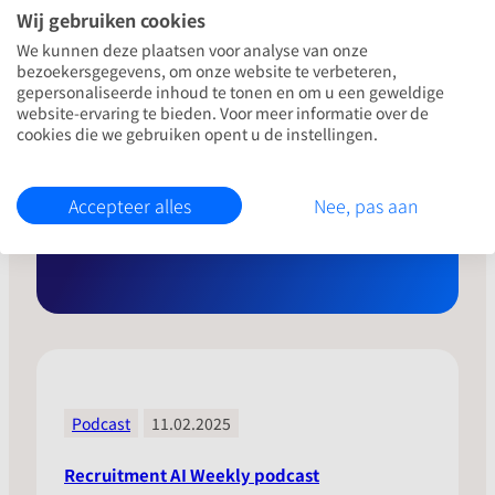
Wij gebruiken cookies
Op de hoogte blijven van alle
We kunnen deze plaatsen voor analyse van onze
ontwikkelingen rondom
bezoekersgegevens, om onze website te verbeteren,
gepersonaliseerde inhoud te tonen en om u een geweldige
recruitment AI?
website-ervaring te bieden. Voor meer informatie over de
cookies die we gebruiken opent u de instellingen.
Ontvang interessante artikelen en wordt als
eerste uitgenodigd voor evenementen en
webinars.
Accepteer alles
Nee, pas aan
Aanmelden Recruitment Stories
Podcast
11.02.2025
Recruitment AI Weekly podcast