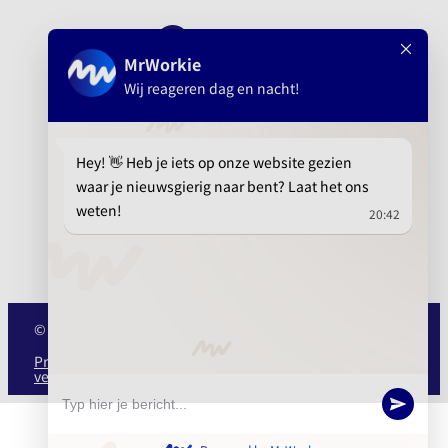
info@mrwork.nl
010 737 15 21
© MrWork 2025
Privacy
Cookie
Algemene
ISO
verklaring
verklaring
voorwaarden
27001