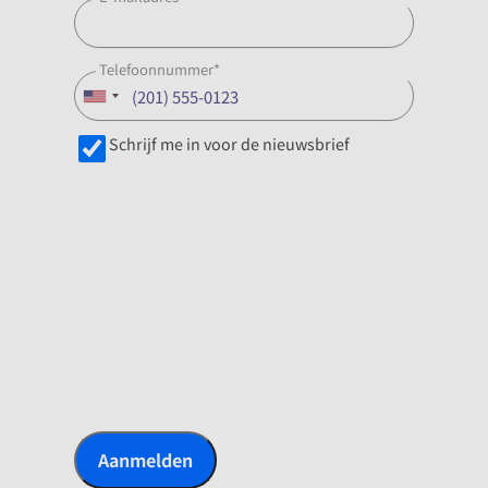
Telefoonnummer
*
N
Schrijf me in voor de nieuwsbrief
i
C
e
A
u
P
w
T
s
C
b
H
r
A
i
e
f