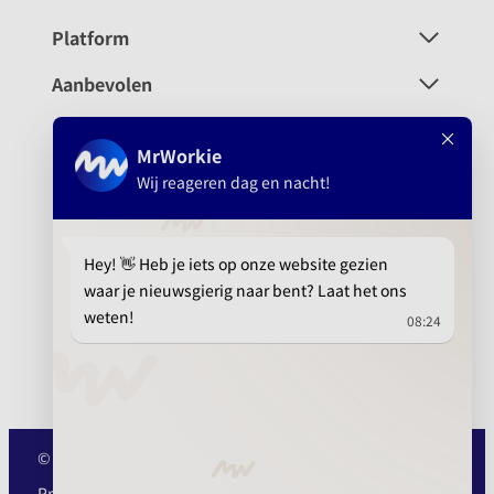
Platform
Aanbevolen
info@mrwork.nl
010 737 15 21
© MrWork 2025
Privacy
Cookie
Algemene
ISO