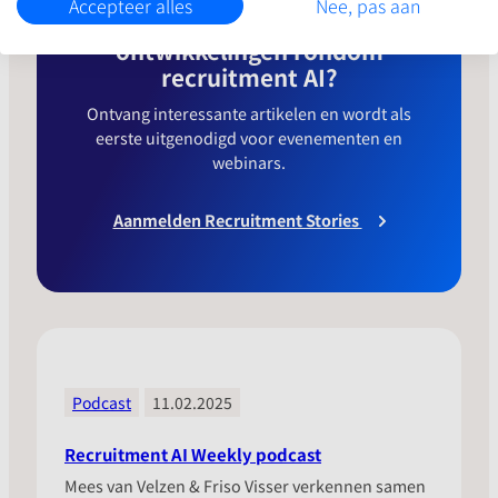
Accepteer alles
Nee, pas aan
Op de hoogte blijven van alle
ontwikkelingen rondom
recruitment AI?
Ontvang interessante artikelen en wordt als
eerste uitgenodigd voor evenementen en
webinars.
Aanmelden Recruitment Stories
Podcast
11.02.2025
Recruitment AI Weekly podcast
Mees van Velzen & Friso Visser verkennen samen