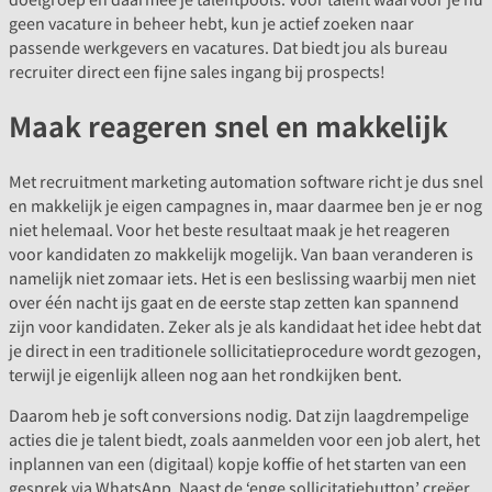
geen vacature in beheer hebt, kun je actief zoeken naar
passende werkgevers en vacatures. Dat biedt jou als bureau
recruiter direct een fijne sales ingang bij prospects!
Maak reageren snel en makkelijk
Met recruitment marketing automation software richt je dus snel
en makkelijk je eigen campagnes in, maar daarmee ben je er nog
niet helemaal. Voor het beste resultaat maak je het reageren
voor kandidaten zo makkelijk mogelijk. Van baan veranderen is
namelijk niet zomaar iets. Het is een beslissing waarbij men niet
over één nacht ijs gaat en de eerste stap zetten kan spannend
zijn voor kandidaten. Zeker als je als kandidaat het idee hebt dat
je direct in een traditionele sollicitatieprocedure wordt gezogen,
terwijl je eigenlijk alleen nog aan het rondkijken bent.
Daarom heb je soft conversions nodig. Dat zijn laagdrempelige
acties die je talent biedt, zoals aanmelden voor een job alert, het
inplannen van een (digitaal) kopje koffie of het starten van een
gesprek via WhatsApp. Naast de ‘enge sollicitatiebutton’ creëer