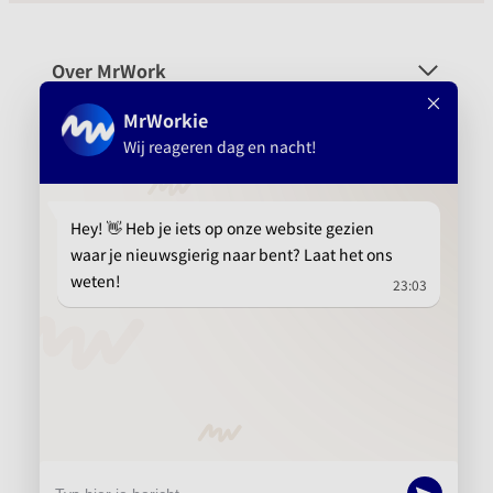
Over MrWork
Voor wie
Platform
Aanbevolen
info@mrwork.nl
010 737 15 21