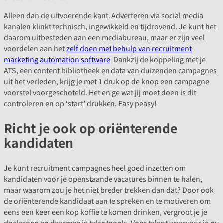
Alleen dan de uitvoerende kant. Adverteren via social media
kanalen klinkt technisch, ingewikkeld en tijdrovend. Je kunt het
daarom uitbesteden aan een mediabureau, maar er zijn veel
voordelen aan het
zelf doen met behulp van recruitment
marketing automation software
. Dankzij de koppeling met je
ATS, een content bibliotheek en data van duizenden campagnes
uit het verleden, krijg je met 1 druk op de knop een campagne
voorstel voorgeschoteld. Het enige wat jij moet doen is dit
controleren en op ‘start’ drukken. Easy peasy!
Richt je ook op oriënterende
kandidaten
Je kunt recruitment campagnes heel goed inzetten om
kandidaten voor je openstaande vacatures binnen te halen,
maar waarom zou je het niet breder trekken dan dat? Door ook
de oriënterende kandidaat aan te spreken en te motiveren om
eens een keer een kop koffie te komen drinken, vergroot je je
doelgroep en daarmee je talentpools. Voor talent waarvoor je nu