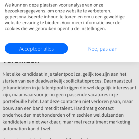
Op deze manier hoeven recruiters zich alleen maar bezig te
We kunnen deze plaatsen voor analyse van onze
houden met relevante kandidaten. Dat scheelt veel tijd en
bezoekersgegevens, om onze website te verbeteren,
bijkomend voordeel: kandidaten zijn vaak blij met deze snelheid
gepersonaliseerde inhoud te tonen en om u een geweldige
website-ervaring te bieden. Voor meer informatie over de
en duidelijkheid in het proces. Vooral als je de automatische
cookies die we gebruiken opent u de instellingen.
opvolging zo persoonlijk mogelijk inricht.
Accepteer alles
Nee, pas aan
Stap 3: kandidaten aan je bureau
verbinden
Niet elke kandidaat in je talentpool zal gelijk toe zijn aan het
starten van een daadwerkelijk sollicitatieproces. Daarnaast zul
je kandidaten in je talentpool krijgen die wel degelijk interessant
zijn, maar waarvoor je nu geen passende vacatures in je
portefeuille hebt. Laat deze contacten niet verloren gaan, maar
bouw aan een band met dit talent. Handmatig contact
onderhouden met honderden of misschien wel duizenden
kandidaten is niet werkbaar, maar met recruitment marketing
automation kan dit wel.