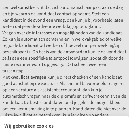
Een
welkomstbericht
dat zich automatisch aanpast aan de dag
en tijd waarop de kandidaat contact opneemt. Stelt een
kandidaat in de avond een vraag, dan kun je bijvoorbeeld laten
weten dat je er de volgende werkdag op terugkomt.
Vragen over de
interesses en mogelijkheden
van de kandidaat.
Zo kun je automatisch achterhalen in welk vakgebied of welke
regio de kandidaat wil werken of hoeveel uur per week hij/zij
beschikbaar is. Op basis van de antwoorden kun je de kandidaat
zelfs aan een specifieke talentpool toewijzen, zodat dit door de
juiste recruiter wordt opgevolgd. Dat scheelt weer een
tussenstap!
Met
kwalificatievragen
kun je direct checken of een kandidaat
goed aansluit bij de vacature. Als iemand bijvoorbeeld reageert
op een vacature als assistent accountant, dan kun je
automatisch vragen naar de diploma’s en softwarekennis van de
kandidaat. De beste kandidaten bied je gelijk de mogelijkheid
om een kennismaking in te plannen. Kandidaten die niet over de
juiste kwalificaties beschikken, kun je wijzen op andere
vacatures of laat je automatisch afwijzen.
Wij gebruiken cookies