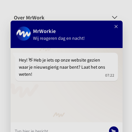
Over MrWork
Voor wie
Platform
Aanbevolen
info@mrwork.nl
010 737 15 21