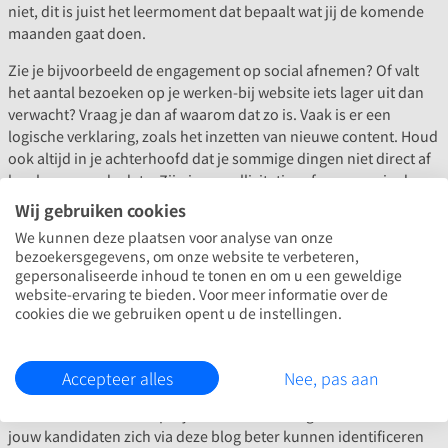
niet, dit is juist het leermoment dat bepaalt wat jij de komende
maanden gaat doen.
Zie je bijvoorbeeld de engagement op social afnemen? Of valt
het aantal bezoeken op je werken-bij website iets lager uit dan
verwacht? Vraag je dan af waarom dat zo is. Vaak is er een
logische verklaring, zoals het inzetten van nieuwe content. Houd
ook altijd in je achterhoofd dat je sommige dingen niet direct af
kan lezen van de data. Zijn jouw sollicitaties afgenomen in de
afgelopen maand? Dat kan goed komen doordat het aantal
Wij gebruiken cookies
vacatures deze maand lager ligt. Bereik je in augustus veel meer
We kunnen deze plaatsen voor analyse van onze
mensen in jouw doelgroep? Als mensen vakantie hebben in de
bezoekersgegevens, om onze website te verbeteren,
zomer, brengen ze meer tijd door op social media.
gepersonaliseerde inhoud te tonen en om u een geweldige
website-ervaring te bieden. Voor meer informatie over de
Ook wanneer de resultaten een stuk hoger zijn, is het belangrijk
cookies die we gebruiken opent u de instellingen.
om de waarom-vraag te stellen. Soms leer je daar nog meer van
dan wanneer resultaten tegenvallen. Brengt je doelgroep meer
tijd door op de website in vergelijking met vorige maand? En heb
Accepteer alles
Nee, pas aan
je nu een blog van een medewerker laten zien in plaats van een
artikel over een nieuw project? Dan is er een goede kans dat
jouw kandidaten zich via deze blog beter kunnen identificeren