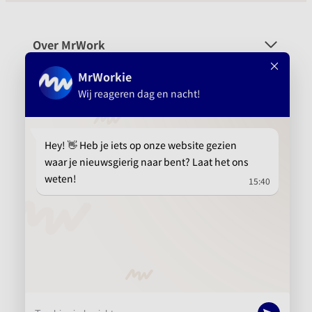
Over MrWork
Voor wie
Platform
Aanbevolen
info@mrwork.nl
010 737 15 21