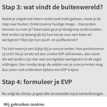
Stap 3: wat vindt de buitenwereld?
Nadat je uitgebreid intern onderzoek hebt gedaan, maak je de
stap naar buiten. Onderzoek je huidige imago – hoe praten
mensen nu over je? Daarnaast ga je je doelgroep onderzoeken.
Wat vinden zij belangrijk bij hun keuze voor een baan en
werkgever? Wat zijn hun push- en pullfactoren?
Tot slot neem je een kijkje bij je concurrenten. Hoe positioneren
zij zich? Als je straks tot een unieke EVP wilt komen, dan moet
die wel anders zijn dan wat soortgelijke werkgevers in de regio
uitdragen. Een rondje langs de velden van je concurrenten mag
dus zeker niet ontbreken tijdens een EVP traject.
Stap 4: formuleer je EVP
Nu volgt de climax: je gaat alle verzamelde input samenbrengen
en op basis daarvan een EVP opstellen. Als je de vorige stappen
Wij gebruiken cookies
zorgvuldig hebt uitgevoerd, dan kom je tot een EVP die