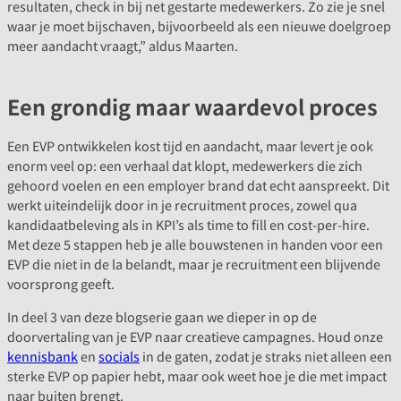
resultaten, check in bij net gestarte medewerkers. Zo zie je snel
waar je moet bijschaven, bijvoorbeeld als een nieuwe doelgroep
meer aandacht vraagt,” aldus Maarten.
Een grondig maar waardevol proces
Een EVP ontwikkelen kost tijd en aandacht, maar levert je ook
enorm veel op: een verhaal dat klopt, medewerkers die zich
gehoord voelen en een employer brand dat echt aanspreekt. Dit
werkt uiteindelijk door in je recruitment proces, zowel qua
kandidaatbeleving als in KPI’s als time to fill en cost-per-hire.
Met deze 5 stappen heb je alle bouwstenen in handen voor een
EVP die niet in de la belandt, maar je recruitment een blijvende
voorsprong geeft.
In deel 3 van deze blogserie gaan we dieper in op de
doorvertaling van je EVP naar creatieve campagnes. Houd onze
kennisbank
en
socials
in de gaten, zodat je straks niet alleen een
sterke EVP op papier hebt, maar ook weet hoe je die met impact
naar buiten brengt.