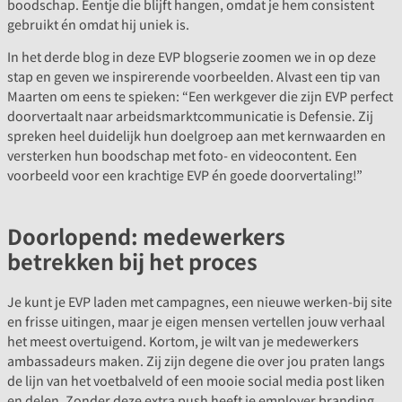
boodschap. Eentje die blijft hangen, omdat je hem consistent
gebruikt én omdat hij uniek is.
In het derde blog in deze EVP blogserie zoomen we in op deze
stap en geven we inspirerende voorbeelden. Alvast een tip van
Maarten om eens te spieken: “Een werkgever die zijn EVP perfect
doorvertaalt naar arbeidsmarktcommunicatie is Defensie. Zij
spreken heel duidelijk hun doelgroep aan met kernwaarden en
versterken hun boodschap met foto- en videocontent. Een
voorbeeld voor een krachtige EVP én goede doorvertaling!”
Doorlopend: medewerkers
betrekken bij het proces
Je kunt je EVP laden met campagnes, een nieuwe werken-bij site
en frisse uitingen, maar je eigen mensen vertellen jouw verhaal
het meest overtuigend. Kortom, je wilt van je medewerkers
ambassadeurs maken. Zij zijn degene die over jou praten langs
de lijn van het voetbalveld of een mooie social media post liken
en delen. Zonder deze extra push heeft je employer branding