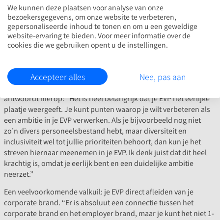
onderscheidend is, voor 80% uit realiteit en 20% uit ambitie
We kunnen deze plaatsen voor analyse van onze
bestaat en leeft bij je medewerkers. Wees vooral heel scherp met
bezoekersgegevens, om onze website te verbeteren,
elkaar op die unieke factoren. Durf te kiezen. Je EVP mag
gepersonaliseerde inhoud te tonen en om u een geweldige
website-ervaring te bieden. Voor meer informatie over de
absoluut geen 13 in een dozijn verhaal worden, daarmee ga je
cookies die we gebruiken opent u de instellingen.
de war for talent niet winnen.
Hoe ga je om met verbeterpunten die uit je interne analyse naar
Accepteer alles
Nee, pas aan
voren komen? Of met onderwerpen die je doelgroep hoog op de
agenda zet, maar waar je nog niet in uitblinkt? Maarten
antwoordt hierop: “Het is heel belangrijk dat je EVP het eerlijke
plaatje weergeeft. Je kunt punten waarop je wilt verbeteren als
een ambitie in je EVP verwerken. Als je bijvoorbeeld nog niet
zo’n divers personeelsbestand hebt, maar diversiteit en
inclusiviteit wel tot jullie prioriteiten behoort, dan kun je het
streven hiernaar meenemen in je EVP. Ik denk juist dat dit heel
krachtig is, omdat je eerlijk bent en een duidelijke ambitie
neerzet.”
Een veelvoorkomende valkuil: je EVP direct afleiden van je
corporate brand. “Er is absoluut een connectie tussen het
corporate brand en het employer brand, maar je kunt het niet 1-