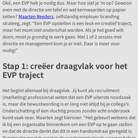
Oké, een EVP heb je nodig dus. Maar hoe stel je ‘m op? Gewoon
even met de directie om tafel en wat kernwaarden op papier
zetten?
Maarten Reeders
, zelfstandig employer branding
strateeg, zegt: “Een EVP opstellen is een leuk en creatief traject,
maar het moet niet onderschat worden. Als je het goed wilt
doen, moet je grondig te werk gaan. Met 1 of 2 sessies met
directie en management kom je er niet. Daar is meer voor
nodig!”
Stap 1: creëer draagvlak voor het
EVP traject
Het begint allemaal bij draagvlak. Jij kunt als recruitment
(marketing) professional weten dat een EVP uiterste noodzaak
is, maar die bewustwording is er lang niet altijd bij je collega’s.
Onderschatting of een vluchtig proces zonder echt onderzoek
komt vaak voor. Maarten zegt hierover: “Het gebeurt weleens dat
ik bij een organisatie binnenkom om een EVP op te gaan stellen
en dat de directie denkt dat dit in een handomdraai geregeld is.
Regelmatig moet ik eerst in de overtuigingsstand: waarom heb je