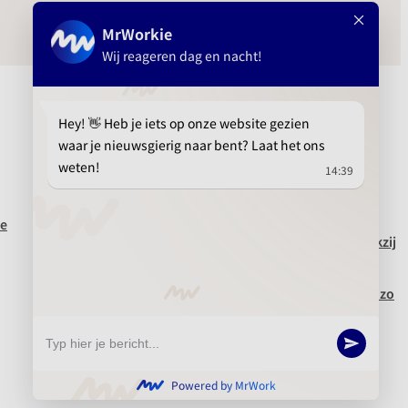
Aanbevolen
Klantverhaal: Dura Vermeer zet in op
te
recruitment marketing automation
Meer grip op je gehele candidate journey dankzij
samenwerking tussen MrWork en Floyd &
Hamilton
Recruitment leads opvolgen tijdrovend? Nee, zo
gepiept!