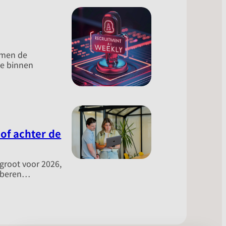
amen de
nce binnen
 of achter de
 groot voor 2026,
roberen…