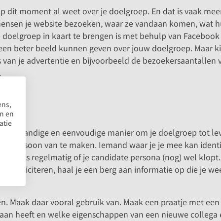
op dit moment al weet over je doelgroep. En dat is vaak mee
ensen je website bezoeken, waar ze vandaan komen, wat hun l
e doelgroep in kaart te brengen is met behulp van Facebo
 een beter beeld kunnen geven over jouw doelgroep. Maar ki
s van je advertentie en bijvoorbeeld de bezoekersaantallen va
.
ens,
en en
atie
t is een handige en eenvoudige manier om je doelgroep tot 
baar persoon van te maken. Iemand waar je je mee kan identi
 toets regelmatig of je candidate persona (nog) wel klopt. B
 solliciteren, haal je een berg aan informatie op die je we
apen. Maak daar vooral gebruik van. Maak een praatje met een
te aan heeft en welke eigenschappen van een nieuwe collega