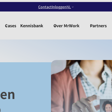
Contact
Inloggen
NL
Cases
Kennisbank
Over MrWork
Partners
een
p