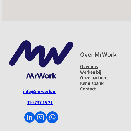
Over MrWork
Over ons
Werken bij
Onze partners
Kennisbank
Contact
info@mrwork.nl
010 737 15 21