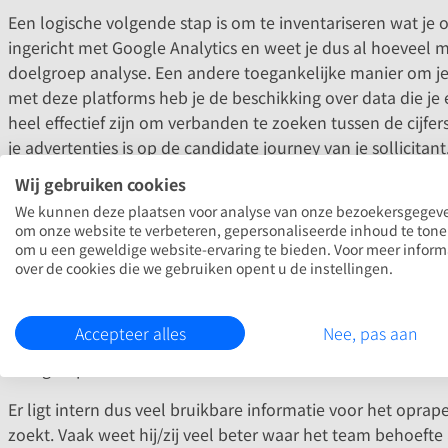
Een logische volgende stap is om te inventariseren wat je 
ingericht met Google Analytics en weet je dus al hoeveel m
doelgroep analyse. Een andere toegankelijke manier om j
met deze platforms heb je de beschikking over data die je
heel effectief zijn om verbanden te zoeken tussen de cijfer
je advertenties is op de candidate journey van je sollicitant
Wij gebruiken cookies
Stel een candidate persona op
We kunnen deze plaatsen voor analyse van onze bezoekersgegev
om onze website te verbeteren, gepersonaliseerde inhoud te ton
om u een geweldige website-ervaring te bieden. Voor meer inform
Tot slot, de candidate persona. Oftewel een ijkfiguur. He
over de cookies die we gebruiken opent u de instellingen.
soms wat abstract zijn. Dat verhelp je door er een herken
woonplaats, karaktereigenschappen, ambities en hobby’s. En
Accepteer alles
Nee, pas aan
vragen wat de beweegredenen van deze kandidaat zijn om te
doelgroep.
Er ligt intern dus veel bruikbare informatie voor het opr
zoekt. Vaak weet hij/zij veel beter waar het team behoef