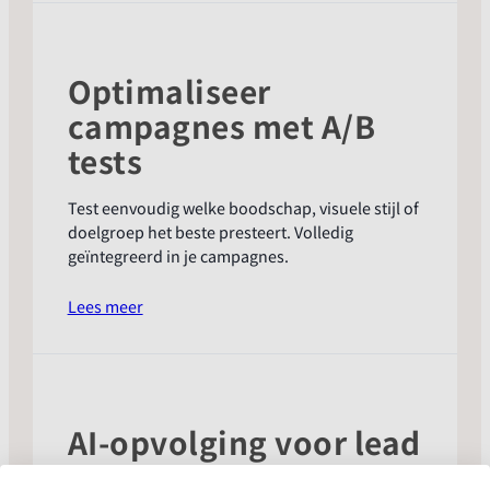
vacatures
importeren
Optimaliseer
campagnes met A/B
tests
Test eenvoudig welke boodschap, visuele stijl of
doelgroep het beste presteert. Volledig
geïntegreerd in je campagnes.
:
Lees meer
Optimaliseer
campagnes
met
A/B
tests
AI-opvolging voor lead
ads