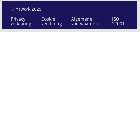
© MrWork 2025
Privacy
Cookie
Algemene
ISO
verklaring
verklaring
voorwaarden
27001