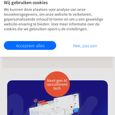
Wij gebruiken cookies
Lead generatie strategieën worden pas écht
We kunnen deze plaatsen voor analyse van onze
effectief als je leads direct opvolgt. Onze AI-
bezoekersgegevens, om onze website te verbeteren,
agent reageert binnen seconden, 24/7.
gepersonaliseerde inhoud te tonen en om u een geweldige
website-ervaring te bieden. Voor meer informatie over de
cookies die we gebruiken opent u de instellingen.
:
Lees meer
AI-
opvolging
Accepteer alles
Nee, pas aan
voor
lead
ads
Next-gen AI
recruitment
tech