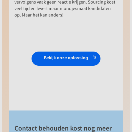
vervolgens vaak geen reactie krijgen. Sourcing kost
veel tijd en levert maar mondjesmaat kandidaten
op. Maar het kan anders!
OPLOSSING
Met MrWork breng je alle recruitment
Bekijk onze oplossing
marketing activiteiten samen in één
omgeving. Onze software bouwt
campagnes volledig automatisch voor je
op of ondersteunt je daarmee. We meten
performance door en integreren
laagdrempelige contactmogelijkheden in
je website en campagnes. Je zult zien
dat je sneller en makkelijker contact hebt
met de beste kandidaten.
Contact behouden kost nog meer