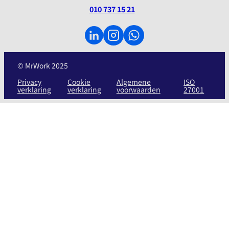
010 737 15 21
© MrWork 2025
Privacy
Cookie
Algemene
ISO
verklaring
verklaring
voorwaarden
27001