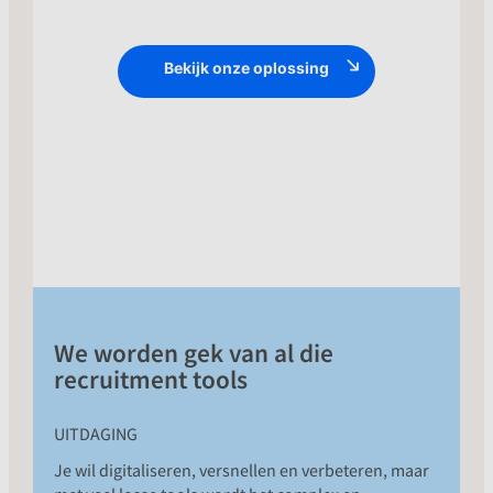
Met slimme recruitment marketing
Bekijk onze oplossing
software heb je campagnes in no-time
online staan – ook zonder marketing
kennis – en zie je al snel de eerste
reacties van talent binnenstromen.
We worden gek van al die
recruitment tools
UITDAGING
Je wil digitaliseren, versnellen en verbeteren, maar