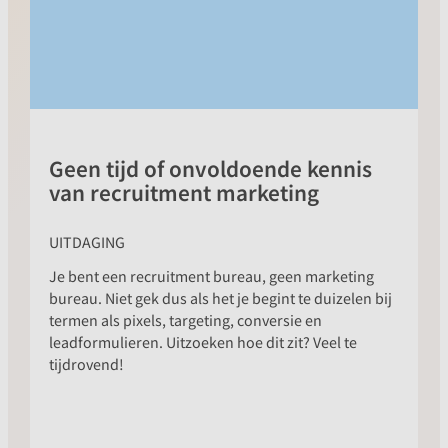
je in contact met talent en houd je het
overzicht over alle contacten, zonder dat
dit veel tijd vraagt.
Geen tijd of onvoldoende kennis
van recruitment marketing
UITDAGING
Je bent een recruitment bureau, geen marketing
bureau. Niet gek dus als het je begint te duizelen bij
termen als pixels, targeting, conversie en
leadformulieren. Uitzoeken hoe dit zit? Veel te
tijdrovend!
OPLOSSING