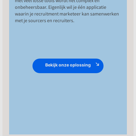
met veel losse tools wordt het complex en
onbeheersbaar. Eigenlijk wil je één applicatie
waarin je recruitment marketeer kan samenwerken
met je sourcers en recruiters.
OPLOSSING
MrWork connect met jouw ATS. Je hebt
Bekijk onze oplossing
één platform waarmee je je content
library onderhoudt, je campagne
performance verbetert, deel conversies
op je website aanstuurt, talentpools
bewerkt vanuit je ATS en
geautomatiseerde conversaties bouwt.
Alle communicatie in een multichannel
inbox, altijd realtime.