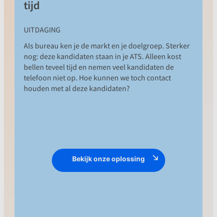
tijd
UITDAGING
Als bureau ken je de markt en je doelgroep. Sterker
nog: deze kandidaten staan in je ATS. Alleen kost
bellen teveel tijd en nemen veel kandidaten de
telefoon niet op. Hoe kunnen we toch contact
houden met al deze kandidaten?
OPLOSSING
Integreer je talentpools in het MrWork
Bekijk onze oplossing
platform met je ATS en bouw
persoonlijke, geautomatiseerde
conversaties. Dat kan via e-mail,
WhatsApp, sms, Messenger of een
combinatie van al deze kanalen. Zo blijf