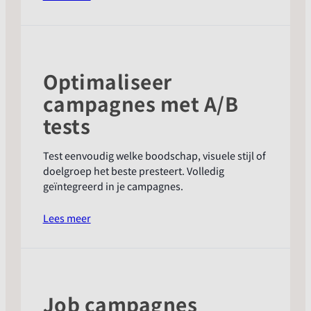
Automatisch
vacatures
importeren
Optimaliseer
campagnes met A/B
tests
Test eenvoudig welke boodschap, visuele stijl of
doelgroep het beste presteert. Volledig
geïntegreerd in je campagnes.
:
Lees meer
Optimaliseer
campagnes
met
A/B
tests
Job campagnes