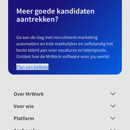
Meer goede kandidaten
aantrekken?
Ga aan de slag met recruitment marketing
automation en trek makkelijker en zelfstandig het
beste talent aan voor vacatures en talentpools.
Ontdek hoe de MrWork software voor jou werkt!
Plan een belletje
Over MrWork
Voor wie
Platform