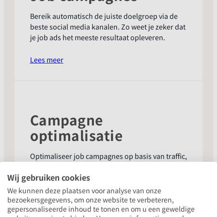
Bereik automatisch de juiste doelgroep via de
beste social media kanalen. Zo weet je zeker dat
je job ads het meeste resultaat opleveren.
:
Lees meer
Job
campagnes
Campagne
optimalisatie
Optimaliseer job campagnes op basis van traffic,
conversie of lead formulieren. Zo stuur je
Wij gebruiken cookies
automatisch bij richting meer bereik en betere
kandidaten.
We kunnen deze plaatsen voor analyse van onze
bezoekersgegevens, om onze website te verbeteren,
gepersonaliseerde inhoud te tonen en om u een geweldige
:
Lees meer