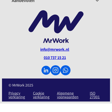
Aanbevolen
info@mrwork.nl
010 737 15 21
© MrWork 2025
Privacy
Cookie
Algemene
ISO
verklaring
verklaring
voorwaarden
27001