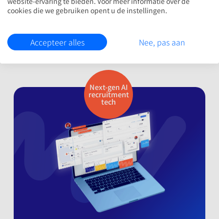
website-ervaring te bieden. Voor meer informatie over de
Campagne
cookies die we gebruiken opent u de instellingen.
optimalisatie
Accepteer alles
Nee, pas aan
Next-gen AI
recruitment
tech