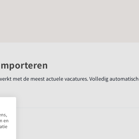
importeren
d werkt met de meest actuele vacatures. Volledig automatisch
ens,
en en
atie
ads