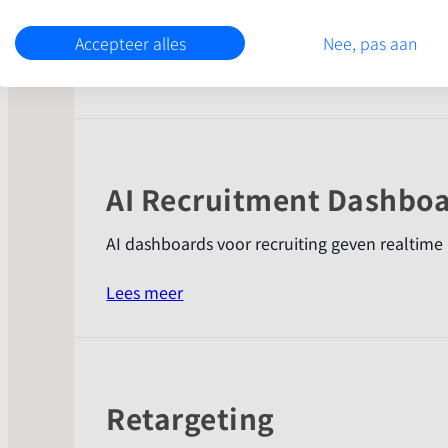
Lead generatie strategieën worden pas écht ef
Accepteer alles
Nee, pas aan
:
Lees meer
AI-
opvolging
voor
lead
AI Recruitment Dashbo
ads
AI dashboards voor recruiting geven realtime i
:
Lees meer
AI
Recruitment
Dashboard
Retargeting