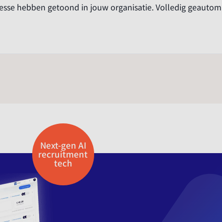
esse hebben getoond in jouw organisatie. Volledig geautom
Next-gen AI
recruitment
tech