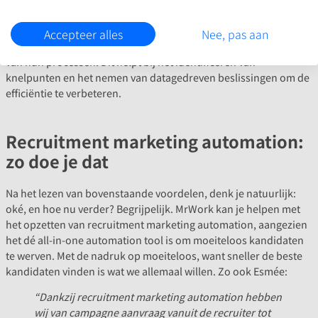
→ Oplossing met automation:
geavanceerde analytics tools
kunnen gegevens automatisch verzamelen en analyseren,
Accepteer alles
Nee, pas aan
waardoor je als recruiter real-time inzicht krijgt in de prestaties
van hun processen. Dit helpt bij het identificeren van
knelpunten en het nemen van datagedreven beslissingen om de
efficiëntie te verbeteren.
Recruitment marketing automation:
zo doe je dat
Na het lezen van bovenstaande voordelen, denk je natuurlijk:
oké, en hoe nu verder? Begrijpelijk. MrWork kan je helpen met
het opzetten van recruitment marketing automation, aangezien
het dé all-in-one automation tool is om moeiteloos kandidaten
te werven. Met de nadruk op moeiteloos, want sneller de beste
kandidaten vinden is wat we allemaal willen. Zo ook Esmée:
“Dankzij recruitment marketing automation hebben
wij van campagne aanvraag vanuit de recruiter tot