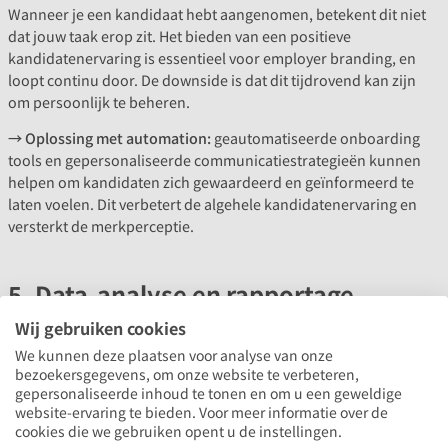
Wanneer je een kandidaat hebt aangenomen, betekent dit niet
dat jouw taak erop zit. Het bieden van een positieve
kandidatenervaring is essentieel voor employer branding, en
loopt continu door. De downside is dat dit tijdrovend kan zijn
om persoonlijk te beheren.
→ Oplossing met automation:
geautomatiseerde onboarding
tools en gepersonaliseerde communicatiestrategieën kunnen
helpen om kandidaten zich gewaardeerd en geïnformeerd te
laten voelen. Dit verbetert de algehele kandidatenervaring en
versterkt de merkperceptie.
5. Data-analyse en rapportage
optimaliseren
Wij gebruiken cookies
We kunnen deze plaatsen voor analyse van onze
Het verzamelen en analyseren van gegevens uit verschillende
bezoekersgegevens, om onze website te verbeteren,
fasen van het recruitmentproces kan complex zijn. Zonder
gepersonaliseerde inhoud te tonen en om u een geweldige
inzicht in deze gegevens is het moeilijk om processen te
website-ervaring te bieden. Voor meer informatie over de
cookies die we gebruiken opent u de instellingen.
optimaliseren en strategische beslissingen te nemen.