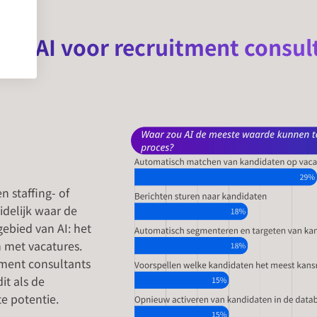
van AI voor recruitment consul
en staffing- of
idelijk waar de
gebied van AI: het
 met vacatures.
tment consultants
it als de
e potentie.