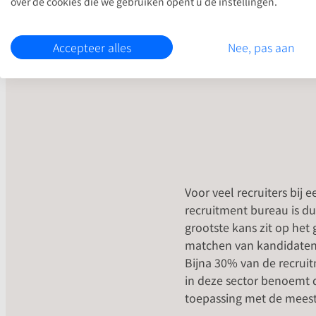
over de cookies die we gebruiken opent u de instellingen.
De potentie 
Accepteer alles
Nee, pas aan
Voor veel recruiters bij e
recruitment bureau is du
grootste kans zit op het 
matchen van kandidaten
Bijna 30% van de recrui
in deze sector benoemt d
toepassing met de meest