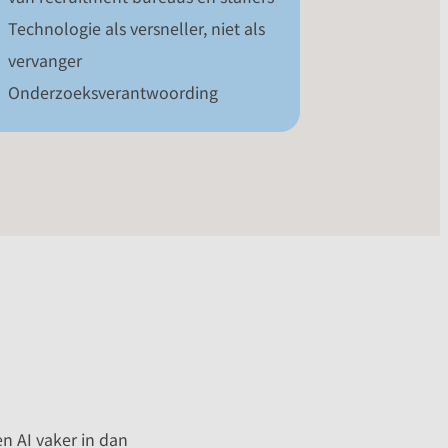
Technologie als versneller, niet als
vervanger
Onderzoeksverantwoording
en AI vaker in dan