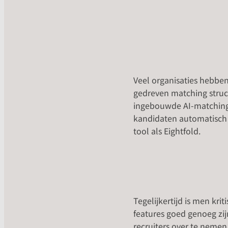
Veel organisaties hebben
gedreven matching struc
ingebouwde AI-matching 
kandidaten automatisch g
tool als Eightfold.
Tegelijkertijd is men krit
features goed genoeg zi
recruiters over te nemen