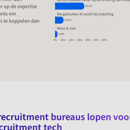
r op de expertise
ants om
s te koppelen dan
 recruitment bureaus lopen voo
cruitment tech