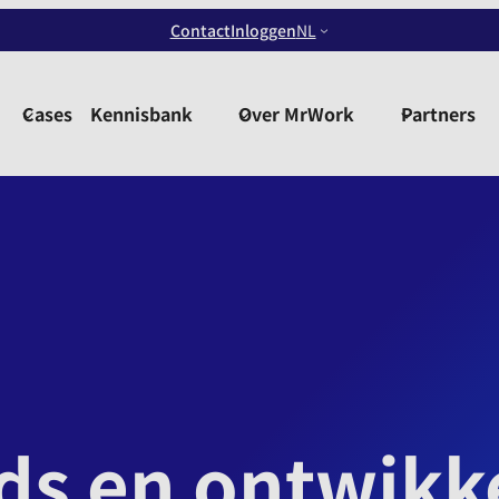
Contact
Inloggen
NL
Cases
Kennisbank
Over MrWork
Partners
nds en ontwikk