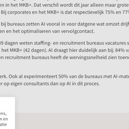
 en in het MKB+. Dat verschil wordt dit jaar alleen maar grote
. Bij corporates en het MKB+ is dat respectievelijk 75% en 7
bij bureaus zetten AI vooral in voor datgene wat omzet drijf
n en het optimaliseren van vervolgcontact.
 39 dagen weten staffing- en recruitment bureaus vacatures s
 het MKB+ (42 dagen). AI draagt hier duidelijk aan bij: 84% 
- en recruitment bureaus heeft de wervingssnelheid zien toe
erk. Ook al experimenteert 50% van de bureaus met AI-mat
r op eigen consultants dan op AI in dit proces.
ens,
en en
atie