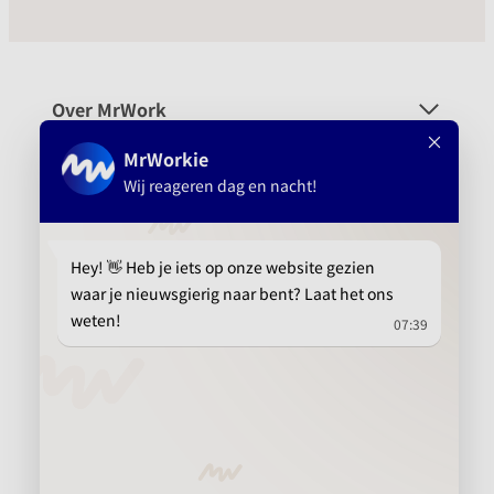
Over MrWork
Voor wie
Platform
Aanbevolen
info@mrwork.nl