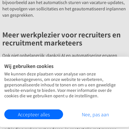
bijvoorbeeld aan het automatisch sturen van vacature-updates,
het opvolgen van sollicitaties en het geautomatiseerd inplannen
van gesprekken.
Meer werkplezier voor recruiters en
recruitment marketeers
Ook niet onbelangrijk: dankzij AI en automatisering ervaren
recruiters en recruitment marketeers meer werkplezier. Blije
Wij gebruiken cookies
medewerkers zijn productiever, succesvoller en blijven langer bij
We kunnen deze plaatsen voor analyse van onze
je organisatie. Dat blijkt onder andere uit onderzoeken van
bezoekersgegevens, om onze website te verbeteren,
Forbes
en
Oxford University
.
gepersonaliseerde inhoud te tonen en om u een geweldige
website-ervaring te bieden. Voor meer informatie over de
Zonder AI en automations omvat het werk als recruiter of
cookies die we gebruiken opent u de instellingen.
recruitment marketeer veel routinematige taken, zoals het
schrijven van vacatureteksten, het opstellen van boolean
searches, updaten van profielen en het uitwerken van
Accepteer alles
Nee, pas aan
gespreksverslagen. Dat is niet waarom veel recruiters dit vak
hebben gekozen. Dat is juist vanwege het menselijke aspect. De