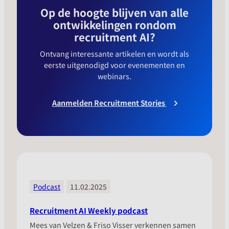
Op de hoogte blijven van alle
ontwikkelingen rondom
recruitment AI?
Ontvang interessante artikelen en wordt als
eerste uitgenodigd voor evenementen en
webinars.
Aanmelden Recruitment Stories
Podcast
11.02.2025
Recruitment AI Weekly podcast
Mees van Velzen & Friso Visser verkennen samen