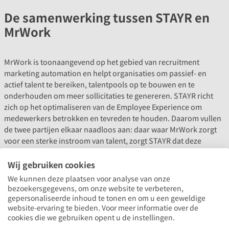
De samenwerking tussen STAYR en
MrWork
MrWork is toonaangevend op het gebied van recruitment
marketing automation en helpt organisaties om passief- en
actief talent te bereiken, talentpools op te bouwen en te
onderhouden om meer sollicitaties te genereren. STAYR richt
zich op het optimaliseren van de Employee Experience om
medewerkers betrokken en tevreden te houden. Daarom vullen
de twee partijen elkaar naadloos aan: daar waar MrWork zorgt
voor een sterke instroom van talent, zorgt STAYR dat deze
waardevolle medewerkers langer behouden blijven.
Wij gebruiken cookies
De technologie van MrWork richt zich op het bereiken,
We kunnen deze plaatsen voor analyse van onze
informeren en converteren van de juiste kandidaten en hen naar
bezoekersgegevens, om onze website te verbeteren,
een werkgever te leiden. STAYR vult deze reis aan door een
gepersonaliseerde inhoud te tonen en om u een geweldige
vlekkeloze onboarding en een strategische aanpak voor
website-ervaring te bieden. Voor meer informatie over de
medewerkersbetrokkenheid te garanderen. “Samen bouwen we
cookies die we gebruiken opent u de instellingen.
een employee journey die klopt van A tot Z,”