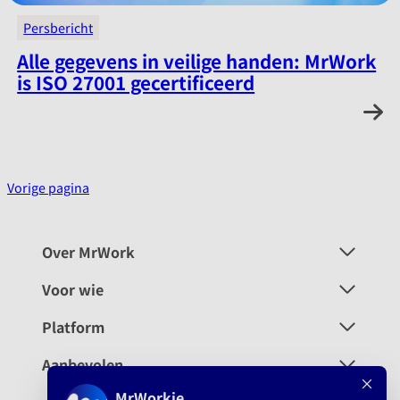
Persbericht
Alle gegevens in veilige handen: MrWork
is ISO 27001 gecertificeerd
:
Lees verder
Vorige pagina
i
Over MrWork
Voor wie
Platform
Aanbevolen