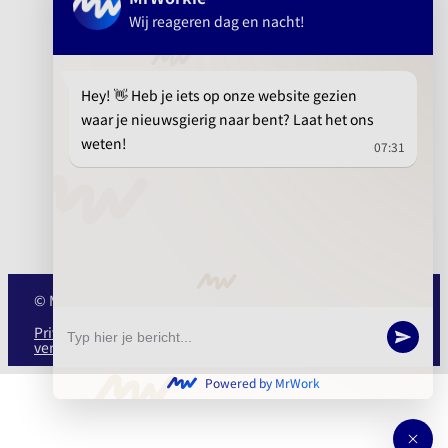
info@mrwork.nl
010 737 15 21
© MrWork 2025
Privacy
Cookie
Algemene
ISO
verklaring
verklaring
voorwaarden
27001