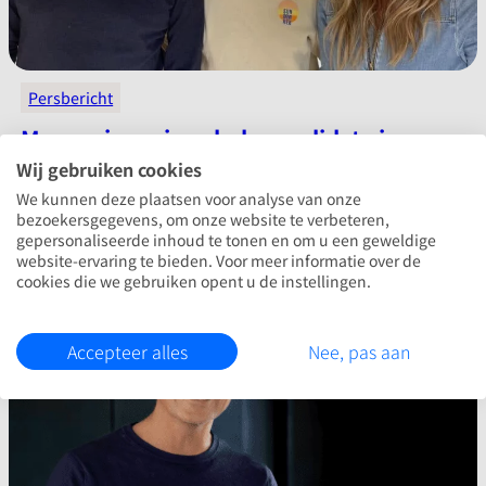
Persbericht
Meer grip op je gehele candidate journey
dankzij samenwerking tussen MrWork
Wij gebruiken cookies
en Floyd & Hamilton
We kunnen deze plaatsen voor analyse van onze
:
Lees verder
bezoekersgegevens, om onze website te verbeteren,
gepersonaliseerde inhoud te tonen en om u een geweldige
website-ervaring te bieden. Voor meer informatie over de
cookies die we gebruiken opent u de instellingen.
j
Accepteer alles
Nee, pas aan