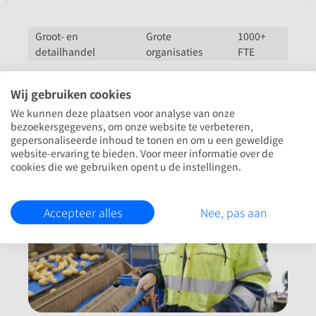
Groot- en
Grote
1000+
detailhandel
organisaties
FTE
Aviko
Wij gebruiken cookies
De techniek van MrWork helpt Aviko bij de werving van
We kunnen deze plaatsen voor analyse van onze
latente doelgroepen binnen Nederland & België.
bezoekersgegevens, om onze website te verbeteren,
gepersonaliseerde inhoud te tonen en om u een geweldige
website-ervaring te bieden. Voor meer informatie over de
cookies die we gebruiken opent u de instellingen.
Accepteer alles
Nee, pas aan