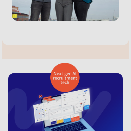
Next-gen AI
recruitment
tech