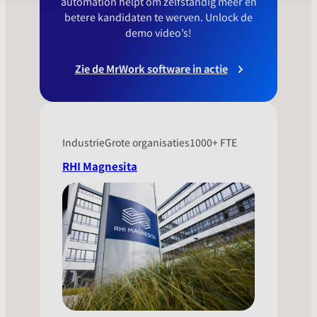
automation helpt om zelfstandig meer en
betere kandidaten te werven. Unlock de
demo video’s!
Zie de MrWork software in actie
Industrie
Grote organisaties
1000+ FTE
RHI Magnesita