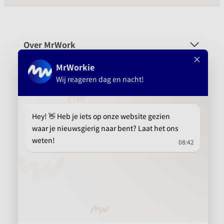
Over MrWork
Voor wie
Platform
Aanbevolen
info@mrwork.nl
010 737 15 21