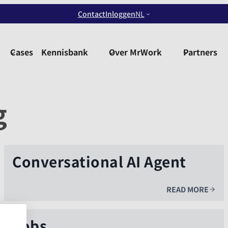
Contact
Inloggen
NL
Cases
Kennisbank
Over MrWork
Partners
g
Conversational AI Agent
READ MORE
Jobs