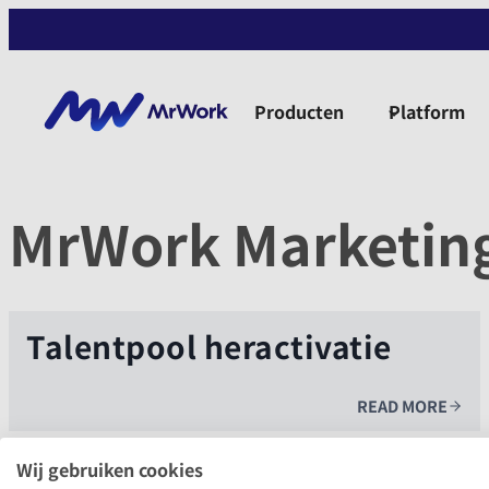
Ga
naar
de
inhoud
Producten
Platform
MrWork Marketin
Talentpool heractivatie
READ MORE
Wij gebruiken cookies
Brands