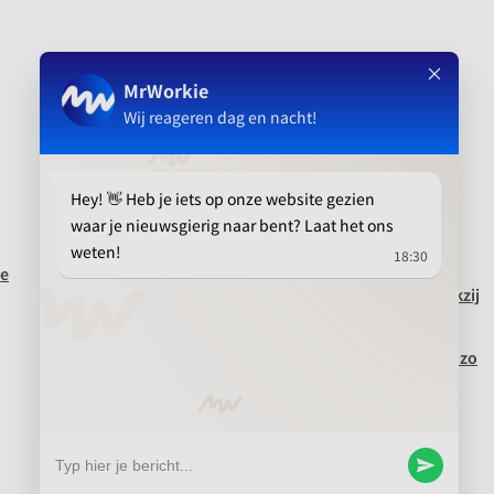
Aanbevolen
Klantverhaal: Dura Vermeer zet in op
te
recruitment marketing automation
Meer grip op je gehele candidate journey dankzij
samenwerking tussen MrWork en Floyd &
Hamilton
Recruitment leads opvolgen tijdrovend? Nee, zo
gepiept!